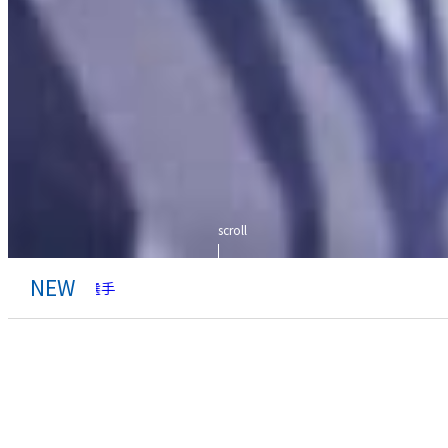
scroll
NEW
ナル車いすラグビー選手