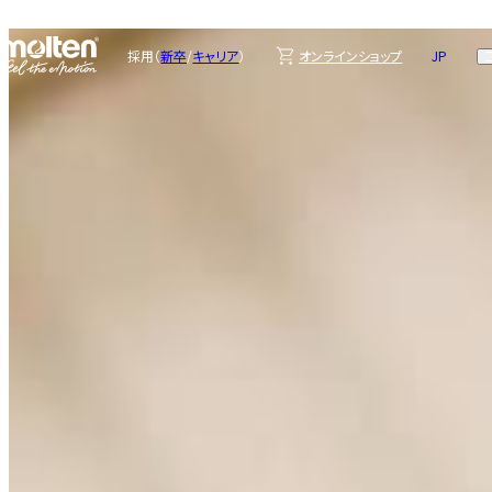
ブランドについて
プロダクトインフ
ォメーション
採用（
新卒
/
キャリア
）
オンラインショップ
JP
EN
ニュースリリース
国内拠点
オンラインショッ
よくある質問・お
プ
問い合わせ
新卒採用
キャリア採用