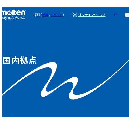
ブランドについて
プロダクトインフ
ォメーション
採用（
新卒
/
キャリア
）
オンラインショップ
JP
EN
ニュースリリース
国内拠点
オンラインショッ
よくある質問・お
プ
問い合わせ
新卒採用
キャリア採用
国内拠点